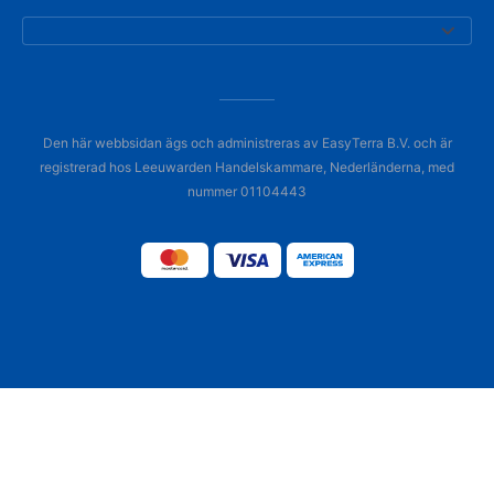
Den här webbsidan ägs och administreras av EasyTerra B.V. och är
registrerad hos Leeuwarden Handelskammare, Nederländerna, med
nummer 01104443