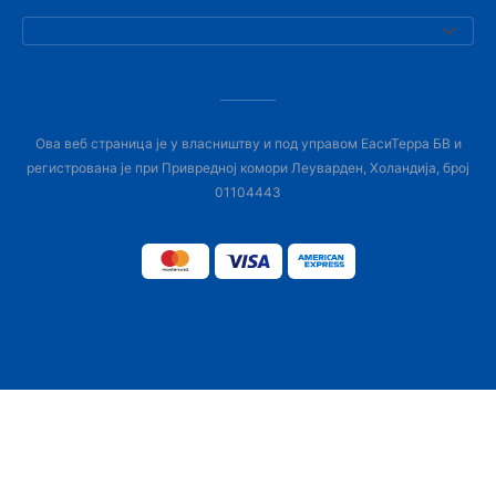
Ова веб страница је у власништву и под управом ЕасиТерра БВ и
регистрована је при Привредној комори Леуварден, Холандија, број
01104443