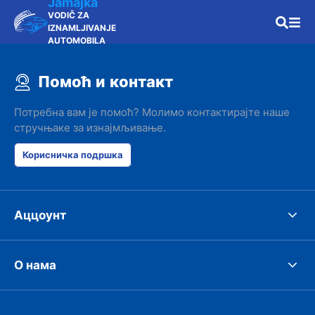
Jamajka
VODIČ ZA
IZNAMLJIVANJE
AUTOMOBILA
Помоћ и контакт
Потребна вам је помоћ? Молимо контактирајте наше
стручњаке за изнајмљивање.
Корисничка подршка
Аццоунт
О нама