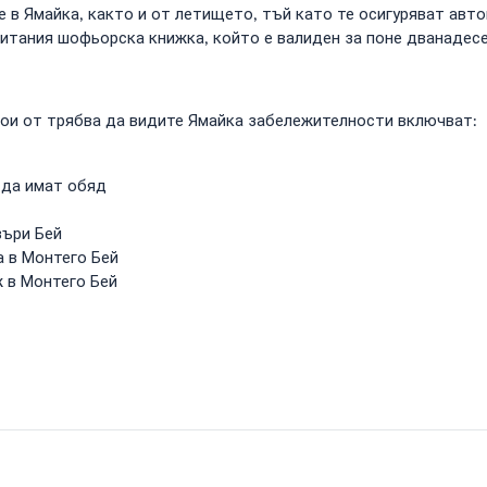
 в Ямайка, както и от летището, тъй като те осигуряват авто
ритания шофьорска книжка, който е валиден за поне дванадес
кои от трябва да видите Ямайка забележителности включват:
 да имат обяд
въри Бей
а в Монтего Бей
ж в Монтего Бей