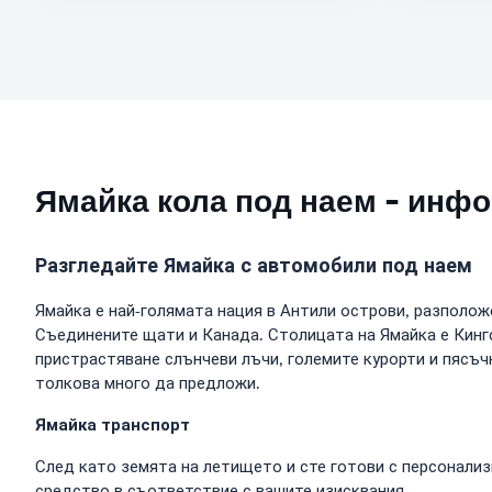
Ямайка кола под наем - инф
Разгледайте Ямайка с автомобили под наем
Ямайка е най-голямата нация в Антили острови, разположе
Съединените щати и Канада. Столицата на Ямайка е Кингс
пристрастяване слънчеви лъчи, големите курорти и пясъч
толкова много да предложи.
Ямайка транспорт
След като земята на летището и сте готови с персонализ
средство в съответствие с вашите изисквания.