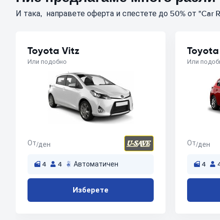
И така, направете оферта и спестете до 50% от "Car R
Toyota Vitz
Toyota
Или подобно
Или подоб
От
От
/ден
/ден
4
4
Автоматичен
4
Изберете