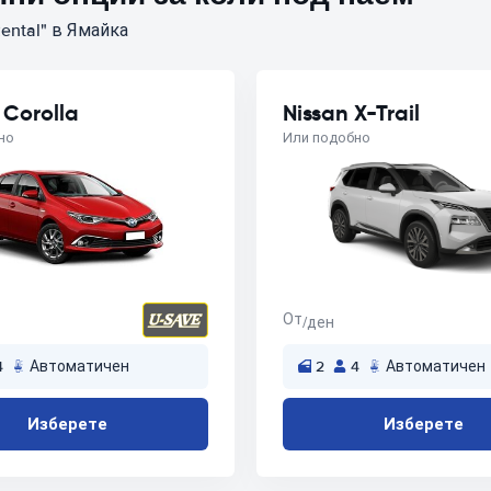
ental" в Ямайка
 Corolla
Nissan X-Trail
но
Или подобно
От
/ден
4
Автоматичен
2
4
Автоматичен
Изберете
Изберете