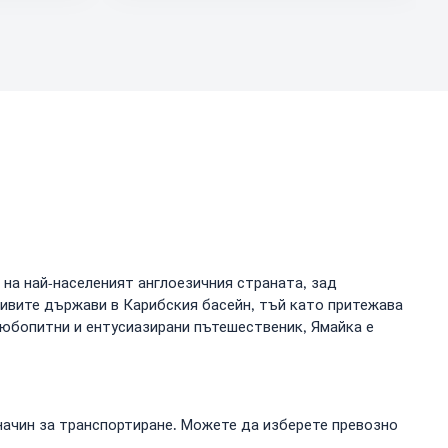
 на най-населеният англоезичния страната, зад
сивите държави в Карибския басейн, тъй като притежава
любопитни и ентусиазирани пътешественик, Ямайка е
начин за транспортиране. Можете да изберете превозно