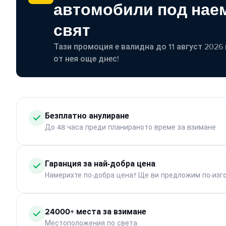
автомобили под наем
свят
Тази промоция е валидна до 11 август 2026 г
от нея още днес!
Безплатно анулиране
До 48 часа преди планираното време за взимане
Гаранция за най-добра цена
Намерихте по-добра цена? Ще ви предложим по-изг
24000+ места за взимане
Местоположения по света