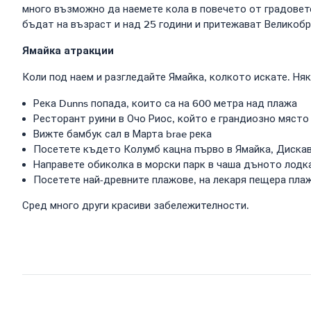
много възможно да наемете кола в повечето от градовете
бъдат на възраст и над 25 години и притежават Великоб
Ямайка атракции
Коли под наем и разгледайте Ямайка, колкото искате. Ня
Река Dunns попада, които са на 600 метра над плажа
Ресторант руини в Очо Риос, който е грандиозно място
Вижте бамбук сал в Марта brae река
Посетете където Колумб кацна първо в Ямайка, Диска
Направете обиколка в морски парк в чаша дъното лодк
Посетете най-древните плажове, на лекаря пещера пла
Сред много други красиви забележителности.