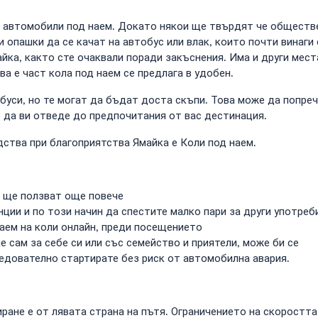
и автомобили под наем. Докато някои ще твърдят че обществен
и опашки да се качат на автобус или влак, които почти винаги
айка, както сте очаквали поради закъснения. Има и други мес
а е част кола под наем се предлага в удобен.
обуси, но те могат да бъдат доста скъпи. Това може да попре
да ви отведе до предпочитания от вас дестинация.
ства при благоприятства Ямайка е Коли под наем.
и ще ползват още повече
ции и по този начин да спестите малко пари за други употреб
наем на коли онлайн, преди посещението
 сам за себе си или със семейство и приятели, може би се
ледователно стартирате без риск от автомобилна авария.
ране е от лявата страна на пътя. Ограничението на скоростта