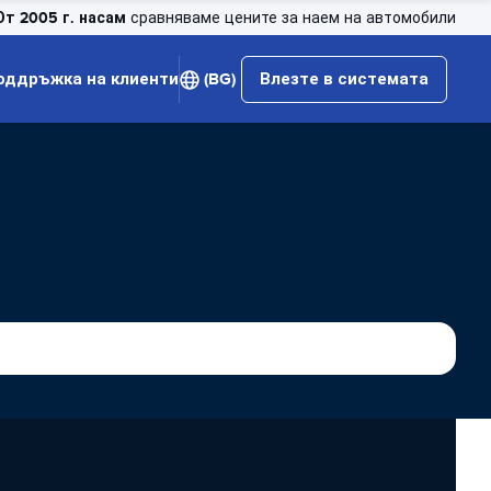
От 2005 г. насам
сравняваме цените за наем на автомобили
оддръжка на клиенти
(BG)
Влезте в системата