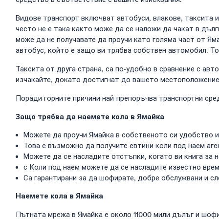
Видове транспорт включват автобуси, влакове, таксита 
често не е така както може да се наложи да чакат в дълг
може да не получавате да проучи като голяма част от Ям
автобус, който е защо ви трябва собствен автомобил. Тов
Таксита от друга страна, са по-удобно в сравнение с авт
изчакайте, докато достигнат до вашето местоположение 
Поради горните причини най-препоръчва транспортни сред
Защо трябва да наемете кола в Ямайка
Можете да проучи Ямайка в собственото си удобство 
Това е възможно да получите евтини коли под наем аген
Можете да се насладите отстъпки, когато ви книга за 
с Коли под наем можете да се насладите известно време
Са гарантирани за да шофирате, добре обслужвани и с
Наемете кола в Ямайка
Пътната мрежа в Ямайка е около 11000 мили дълъг и шофи