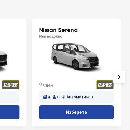
Nissan Serena
Или подобно
От
/ден
4
8
Автоматичен
Изберете