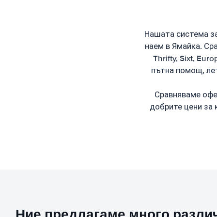
Нашата система за
наем в Ямайка. Сра
Thrifty, Sixt, E
пътна помощ, лет
Сравняваме офер
добрите цени за 
Ние предлагаме много различ