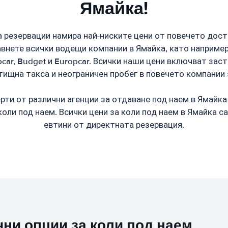
Ямайка!
 резервации намира най-ниските цени от повечето дост
внете всички водещи компании в Ямайка, като например; 
uropcar, Budget и Europcar. Всички наши цени включват зас
ищна такса и неограничен пробег в повечето компании 
ти от различни агенции за отдаване под наем в Ямайка
коли под наем. Всички цени за коли под наем в Ямайка са
евтини от директната резервация.
ни опции за коли под наем