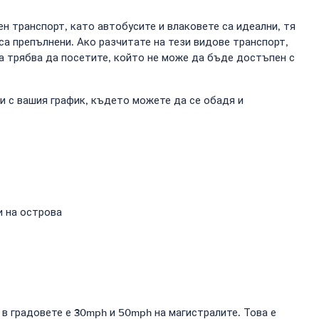
 транспорт, като автобусите и влаковете са идеални, тя
 са препълнени. Ако разчитате на тези видове транспорт,
та трябва да посетите, който не може да бъде достъпен с
чи с вашия график, където можете да се обадя и
и на острова
 в градовете е 30mph и 50mph на магистралите. Това е