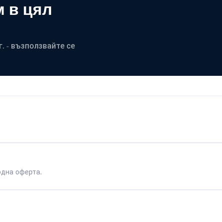
 в цял
. - възползвайте се
одна оферта.