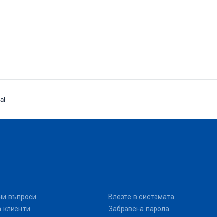
al
ни въпроси
Влезте в системата
 клиенти
Забравена парола