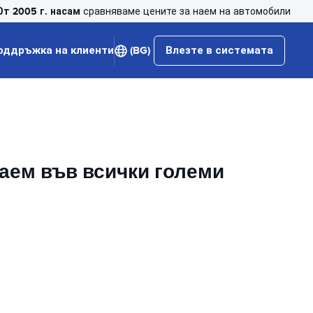
От 2005 г. насам
сравняваме цените за наем на автомобили
оддръжка на клиенти
(BG)
Влезте в системата
наем във всички големи