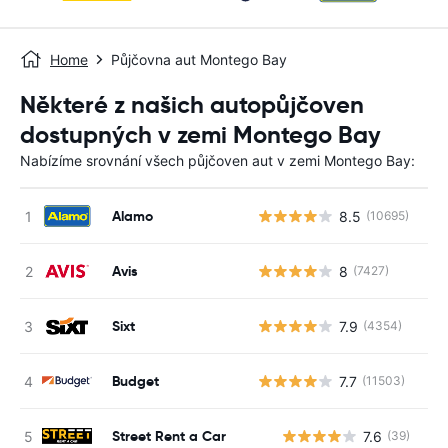
Home
Půjčovna aut Montego Bay
Některé z našich autopůjčoven
dostupných v zemi Montego Bay
Nabízíme srovnání všech půjčoven aut v zemi Montego Bay:
Alamo
8.5
(10695)
Avis
8
(7427)
Sixt
7.9
(4354)
Budget
7.7
(11503)
Street Rent a Car
7.6
(39)