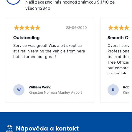
Naši zákazníci nás hodnotí známkou 9.1/10 ze
všech 12840
28-06-2020
Outstanding
Smooth Ope
Service was great! Was a bit skeptical
Overall servi
at first in renting the vehicle from here
Professionall
but it turned out great!
team at the a
Tree Offices
out comprehe
car rentals.
William Wong
Rober
W
R
Kingston Norman Manley Airport
Kings
Nápověda a kontakt