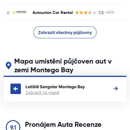
Autounion Car Rental
7.5
(483)
Zobrazit všechny půjčovny
Mapa umístění půjčoven aut v
zemi Montego Bay
Podívejte se na naše hlavní půjčovny aut v zemi Montego Bay
Letiště Sangster Montego Bay
Zobrazit na mapě
Pronájem Auta Recenze
9.1