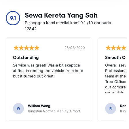
Sewa Kereta Yang Sah
9.1
Pelanggan kami menilai kami 9.1 /10 daripada
12842
28-06-2020
Outstanding
Smooth Ope
Service was great! Was a bit skeptical
Overall servi
at first in renting the vehicle from here
Professionall
but it turned out great!
team at the a
Tree Offices
out comprehe
car rentals.
William Wong
Rober
W
R
Kingston Norman Manley Airport
Kings