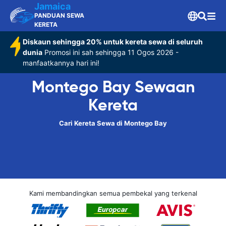
Jamaica
PANDUAN SEWA
KERETA
Diskaun sehingga 20% untuk kereta sewa di seluruh
dunia
Promosi ini sah sehingga 11 Ogos 2026 -
manfaatkannya hari ini!
Montego Bay Sewaan
Kereta
Cari Kereta Sewa di Montego Bay
Kami membandingkan semua pembekal yang terkenal