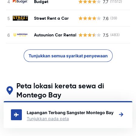
Budget
7.7
(11512)
Street Rent a Car
7.6
(39)
T
Autounion Car Rental
7.5
(483)
Tunjukkan semua syarikat penyewaan
Peta lokasi kereta sewa di
Montego Bay
Lihat lokasi sewa kereta utama kami di Montego Bay
Lapangan Terbang Sangster Montego Bay
Tunjukkan pada peta