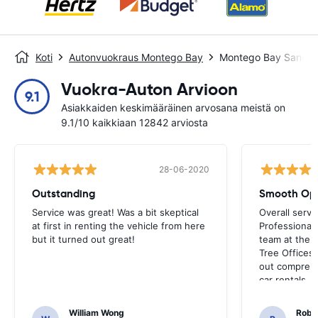
Koti
Autonvuokraus Montego Bay
Montego Bay Sangste
Vuokra-Auton Arvioon
9.1
Asiakkaiden keskimääräinen arvosana meistä on
9.1/10 kaikkiaan 12842 arviosta
28-06-2020
Outstanding
Smooth Ope
Service was great! Was a bit skeptical
Overall servi
at first in renting the vehicle from here
Professionall
but it turned out great!
team at the a
Tree Offices
out comprehe
car rentals.
William Wong
Rober