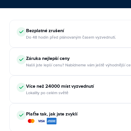
Bezplatné zrušení
Do 48 hodin před plánovaným časem vyzvednutí.
Záruka nejlepší ceny
Našli jste lepší cenu? Nabídneme vám ještě výhodnější ce
Více než 24000 míst vyzvednutí
Lokality po celém světě
Plaťte tak, jak jste zvyklí