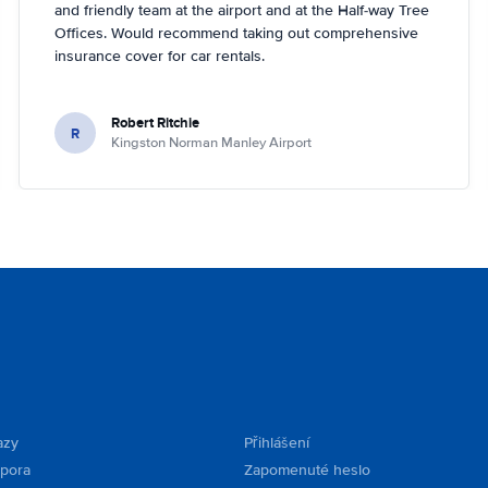
and friendly team at the airport and at the Half-way Tree
Offices. Would recommend taking out comprehensive
insurance cover for car rentals.
Robert Ritchie
R
Kingston Norman Manley Airport
azy
Přihlášení
dpora
Zapomenuté heslo