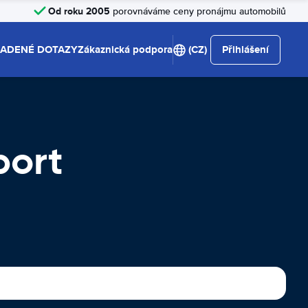
Od roku 2005
porovnáváme ceny pronájmu automobilů
LADENÉ DOTAZY
Zákaznická podpora
(CZ)
Přihlášení
port