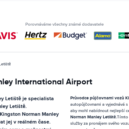
Porovnáváme všechny známé dodavatele
etiště
ey International Airport
y Letiště
je specialista
Průvodce půjčovnami vozů
K
autopůjčovnami a vyjednává s 
ey Letiště
.
aby mohl nabídnout nejlepší c
Kingston Norman Manley
Norman Manley Letiště
.Tímto
t jej v reálném čase.
služby za pronájem svého voz