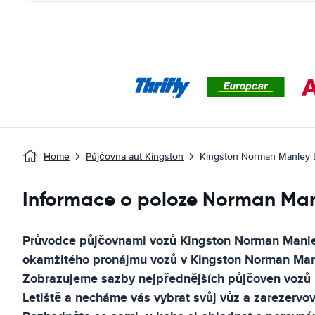
Home
Půjčovna aut Kingston
Kingston Norman Manley L
Informace o poloze Norman Manl
Průvodce půjčovnami vozů
Kingston Norman Manle
okamžitého pronájmu vozů v
Kingston Norman Manl
Zobrazujeme sazby nejpřednějších půjčoven vozů
Letiště
a necháme vás vybrat svůj vůz a zarezervova