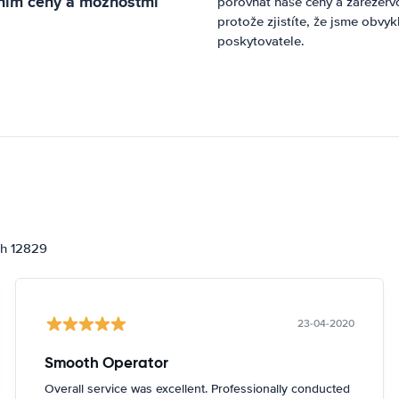
áním ceny a možnostmi
porovnat naše ceny a zarezervo
protože zjistíte, že jsme obvy
poskytovatele.
ch 12829
23-04-2020
Smooth Operator
Overall service was excellent. Professionally conducted