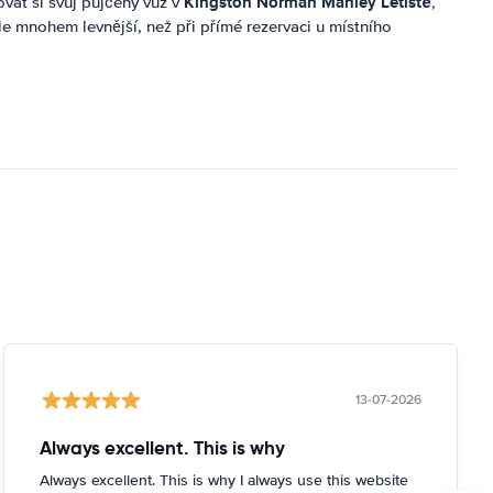
Kingston Norman Manley Letiště
vat si svůj půjčený vůz v
,
kle mnohem levnější, než při přímé rezervaci u místního
13-07-2026
Always excellent. This is why
Always excellent. This is why I always use this website