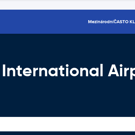
Mezinárodní
ČASTO K
nternational Air