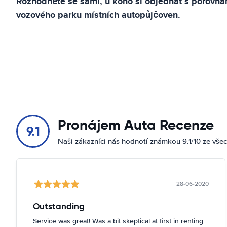
Rozhodněte se sami, u koho si objednat s porovn
vozového parku místních autopůjčoven.
Pronájem Auta Recenze
9.1
Naši zákazníci nás hodnotí známkou 9.1/10 ze vše
28-06-2020
Outstanding
Service was great! Was a bit skeptical at first in renting