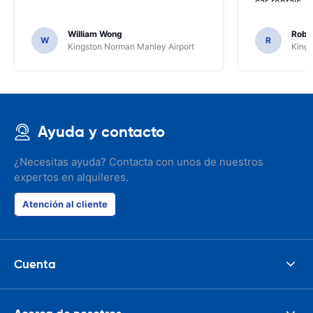
car rentals.
William Wong
Rober
W
R
Kingston Norman Manley Airport
Kings
Ayuda y contacto
¿Necesitas ayuda? Contacta con unos de nuestros
expertos en alquileres.
Atención al cliente
Cuenta