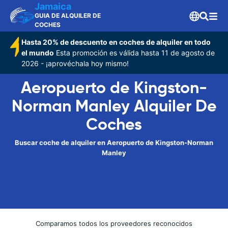
Jamaica
GUIA DE ALQUILER DE
COCHES
Hasta 20% de descuento en coches de alquiler en todo
el mundo
Esta promoción es válida hasta 11 de agosto de
2026 - ¡aprovéchala hoy mismo!
Aeropuerto de Kingston-
Norman Manley Alquiler De
Coches
Buscar coche de alquiler en Aeropuerto de Kingston-Norman
Manley
Comparamos todos los proveedores reconocidos