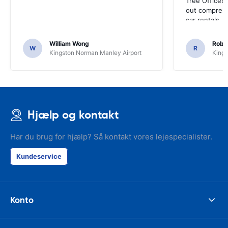
Tree Offices
out comprehe
car rentals.
William Wong
Rober
W
R
Kingston Norman Manley Airport
Kings
Hjælp og kontakt
Har du brug for hjælp? Så kontakt vores lejespecialister.
Kundeservice
Konto