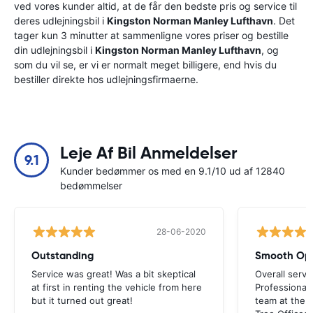
ved vores kunder altid, at de får den bedste pris og service til
deres udlejningsbil i
Kingston Norman Manley Lufthavn
. Det
tager kun 3 minutter at sammenligne vores priser og bestille
din udlejningsbil i
Kingston Norman Manley Lufthavn
, og
som du vil se, er vi er normalt meget billigere, end hvis du
bestiller direkte hos udlejningsfirmaerne.
Leje Af Bil Anmeldelser
9.1
Kunder bedømmer os med en 9.1/10 ud af 12840
bedømmelser
28-06-2020
Outstanding
Smooth Ope
Service was great! Was a bit skeptical
Overall servi
at first in renting the vehicle from here
Professionall
but it turned out great!
team at the a