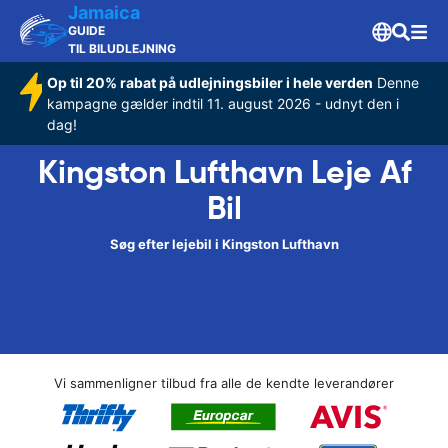
Jamaica
GUIDE
TIL BILUDLEJNING
Op til 20% rabat på udlejningsbiler i hele verden
Denne
kampagne gælder indtil 11. august 2026 - udnyt den i
dag!
Kingston Lufthavn Leje Af
Bil
Søg efter lejebil i Kingston Lufthavn
Vi sammenligner tilbud fra alle de kendte leverandører