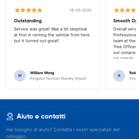
28-06-2020
Outstanding
Smooth Ope
Service was great! Was a bit skeptical
Overall servi
at first in renting the vehicle from here
Professionall
but it turned out great!
team at the a
Tree Offices
out comprehe
car rentals.
William Wong
Rober
W
R
Kingston Norman Manley Airport
Kings
Aiuto e contatti
Hai bisogno di aiuto? Contatta i nostri specialisti del
noleggio.