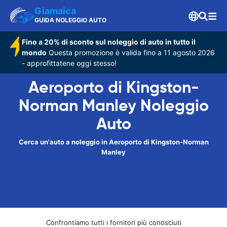
Giamaica
GUIDA NOLEGGIO AUTO
Fino a 20% di sconto sul noleggio di auto in tutto il
mondo
Questa promozione è valida fino a 11 agosto 2026
- approfittatene oggi stesso!
Aeroporto di Kingston-
Norman Manley Noleggio
Auto
Cerca un'auto a noleggio in Aeroporto di Kingston-Norman
Manley
Confrontiamo tutti i fornitori più conosciuti