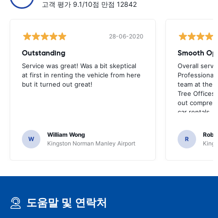
고객 평가 9.1/10점 만점 12842
28-06-2020
Outstanding
Smooth Ope
Service was great! Was a bit skeptical
Overall servi
at first in renting the vehicle from here
Professionall
but it turned out great!
team at the a
Tree Offices
out comprehe
car rentals.
William Wong
Rober
W
R
Kingston Norman Manley Airport
Kings
도움말 및 연락처