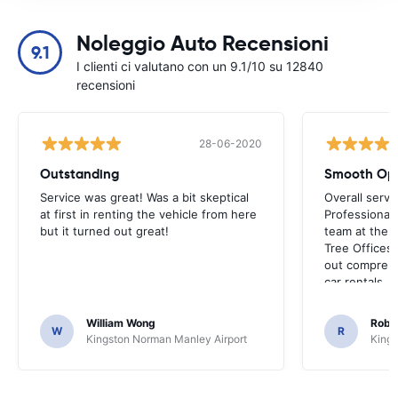
Noleggio Auto Recensioni
9.1
I clienti ci valutano con un 9.1/10 su 12840
recensioni
28-06-2020
Outstanding
Smooth Ope
Service was great! Was a bit skeptical
Overall servi
at first in renting the vehicle from here
Professionall
but it turned out great!
team at the a
Tree Offices
out comprehe
car rentals.
William Wong
Rober
W
R
Kingston Norman Manley Airport
Kings