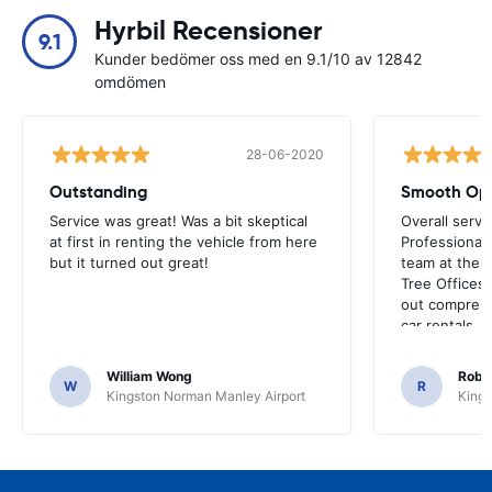
Hyrbil Recensioner
9.1
Kunder bedömer oss med en 9.1/10 av 12842
omdömen
28-06-2020
Outstanding
Smooth Ope
Service was great! Was a bit skeptical
Overall servi
at first in renting the vehicle from here
Professionall
but it turned out great!
team at the a
Tree Offices
out comprehe
car rentals.
William Wong
Rober
W
R
Kingston Norman Manley Airport
Kings