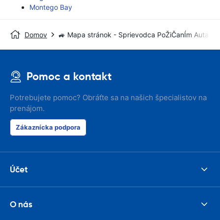
Montego Bay
Domov
🚙 Mapa stránok - Sprievodca PoŽiČanÍm Auta
Pomoc a kontakt
Potrebujete pomoc? Obráťte sa na našich špecialistov na
prenájom.
Zákaznícka podpora
Účet
O nás