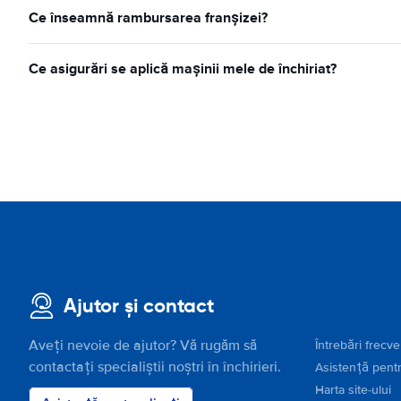
Ce înseamnă rambursarea franșizei?
Ce asigurări se aplică mașinii mele de închiriat?
Ajutor și contact
Aveți nevoie de ajutor? Vă rugăm să
Întrebări frecv
contactați specialiștii noștri în închirieri.
Asistență pentr
Harta site-ului