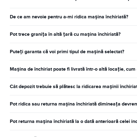
De ce am nevoie pentru a-mi ridica mașina închiriată?
Pot trece granița în altă țară cu mașina închiriată?
Puteți garanta că voi primi tipul de mașină selectat?
Mașina de închiriat poate fi livrată într-o altă locație, cum
Cât depozit trebuie să plătesc la ridicarea mașinii închiria
Pot ridica sau returna mașina închiriată dimineața devre
Pot returna mașina închiriată la o dată anterioară celei i