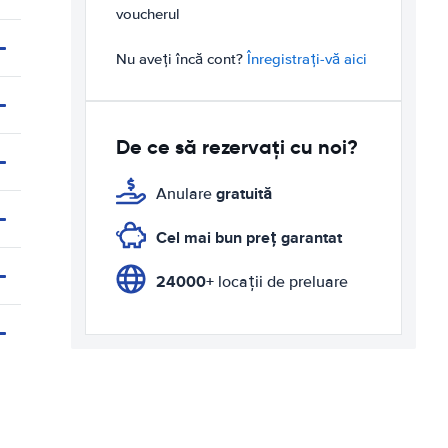
voucherul
Nu aveți încă cont?
Înregistrați-vă aici
De ce să rezervați cu noi?
gratuită
Anulare
Cel mai bun preț garantat
24000+
locații de preluare