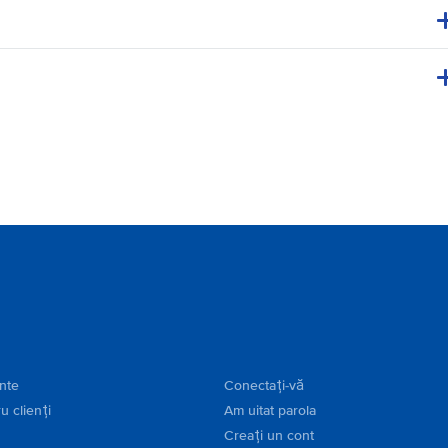
ente
Conectați-vă
u clienți
Am uitat parola
Creați un cont