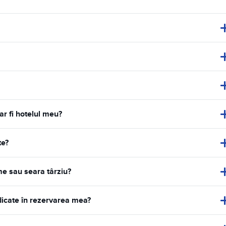
 ar fi hotelul meu?
te?
me sau seara târziu?
ndicate în rezervarea mea?