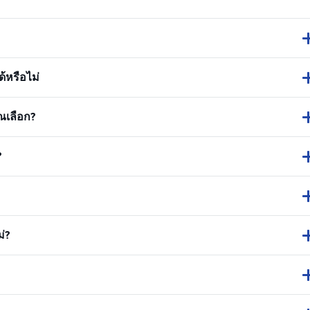
้หรือไม่
ณเลือก?
?
่?